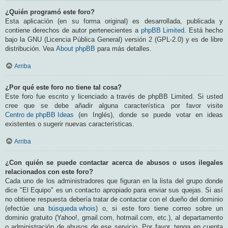
¿Quién programó este foro?
Esta aplicación (en su forma original) es desarrollada, publicada y
contiene derechos de autor pertenecientes a
phpBB Limited
. Está hecho
bajo la GNU (Licencia Pública General) versión 2 (GPL-2.0) y es de libre
distribución. Vea
About phpBB
para más detalles.
Arriba
¿Por qué este foro no tiene tal cosa?
Este foro fue escrito y licenciado a través de phpBB Limited. Si usted
cree que se debe añadir alguna característica por favor visite
Centro de phpBB Ideas
(en Inglés), donde se puede votar en ideas
existentes o sugerir nuevas características.
Arriba
¿Con quién se puede contactar acerca de abusos o usos ilegales
relacionados con este foro?
Cada uno de los administradores que figuran en la lista del grupo donde
dice "El Equipo" es un contacto apropiado para enviar sus quejas. Si así
no obtiene respuesta debería tratar de contactar con el dueño del dominio
(efectúe una
búsqueda whois
) o, si este foro tiene correo sobre un
dominio gratuito (Yahoo!, gmail.com, hotmail.com, etc.), al departamento
o administración de abusos de ese servicio. Por favor, tenga en cuenta