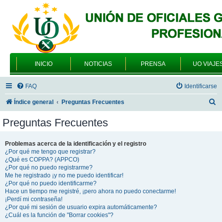
INICIO
NOTICIAS
PRENSA
UO VIAJE
FAQ
Identificarse
B
Índice general
Preguntas Frecuentes
u
Preguntas Frecuentes
s
c
Problemas acerca de la identificación y el registro
¿Por qué me tengo que registrar?
a
¿Qué es COPPA? (APPCO)
r
¿Por qué no puedo registrarme?
Me he registrado ¡y no me puedo identificar!
¿Por qué no puedo identificarme?
Hace un tiempo me registré, ¡pero ahora no puedo conectarme!
¡Perdí mi contraseña!
¿Por qué mi sesión de usuario expira automáticamente?
¿Cuál es la función de "Borrar cookies"?