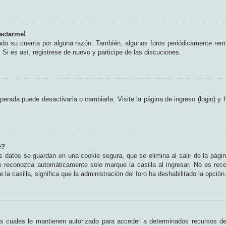
ectarme!
rado su cuenta por alguna razón. También, algunos foros periódicamente rem
 Si es así, registrese de nuevo y participe de las discuciones.
erada puede desactivarla o cambiarla. Visite la página de ingreso (login) y 
e?
s datos se guardan en una cookie segura, que se elimina al salir de la pági
e reconozca automáticamente solo marque la casilla al ingresar. No es rec
 la casilla, significa que la administración del foro ha deshabilitado la opción
as cuales le mantienen autorizado para acceder a determinados recursos del