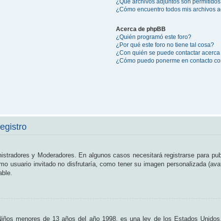
¿Qué archivos adjuntos son permitidos
¿Cómo encuentro todos mis archivos a
Acerca de phpBB
¿Quién programó este foro?
¿Por qué este foro no tiene tal cosa?
¿Con quién se puede contactar acerca 
¿Cómo puedo ponerme en contacto con
egistro
nistradores y Moderadores. En algunos casos necesitará registrarse para pub
o usuario invitado no disfrutaría, como tener su imagen personalizada (ava
able.
os menores de 13 años del año 1998, es una ley de los Estados Unidos, don