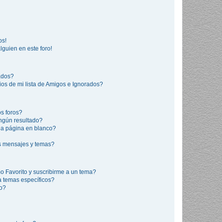
os!
lguien en este foro!
rados?
os de mi lista de Amigos e Ignorados?
s foros?
ngún resultado?
a página en blanco?
s mensajes y temas?
mo Favorito y suscribirme a un tema?
a temas específicos?
co?