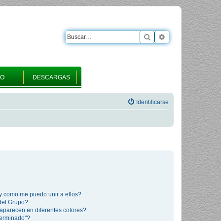
Buscar
Búsqueda avanza
RO
DESCARGAS
Identificarse
y como me puedo unir a ellos?
del Grupo?
aparecen en diferentes colores?
terminado"?