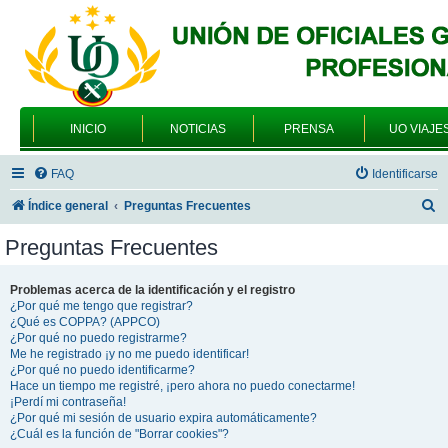
INICIO
NOTICIAS
PRENSA
UO VIAJE
FAQ
Identificarse
B
Índice general
Preguntas Frecuentes
u
Preguntas Frecuentes
s
c
Problemas acerca de la identificación y el registro
¿Por qué me tengo que registrar?
a
¿Qué es COPPA? (APPCO)
r
¿Por qué no puedo registrarme?
Me he registrado ¡y no me puedo identificar!
¿Por qué no puedo identificarme?
Hace un tiempo me registré, ¡pero ahora no puedo conectarme!
¡Perdí mi contraseña!
¿Por qué mi sesión de usuario expira automáticamente?
¿Cuál es la función de "Borrar cookies"?