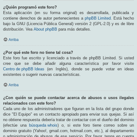
¿Quién programó este foro?
Esta aplicación (en su forma original) es desarrollada, publicada y
contiene derechos de autor pertenecientes a
phpBB Limited
. Está hecho
bajo la GNU (Licencia Pública General) versión 2 (GPL-2.0) y es de libre
distribución. Vea
About phpBB
para más detalles.
Arriba
¿Por qué este foro no tiene tal cosa?
Este foro fue escrito y licenciado a través de phpBB Limited. Si usted
cree que se debe añadir alguna característica por favor visite
Centro de phpBB Ideas
(en Inglés), donde se puede votar en ideas
existentes o sugerir nuevas características.
Arriba
¿Con quién se puede contactar acerca de abusos o usos ilegales
relacionados con este foro?
Cada uno de los administradores que figuran en la lista del grupo donde
dice "El Equipo" es un contacto apropiado para enviar sus quejas. Si así
no obtiene respuesta debería tratar de contactar con el dueño del dominio
(efectúe una
búsqueda whois
) o, si este foro tiene correo sobre un
dominio gratuito (Yahoo!, gmail.com, hotmail.com, etc.), al departamento
o administración de abusos de ese servicio. Por favor, tenga en cuenta