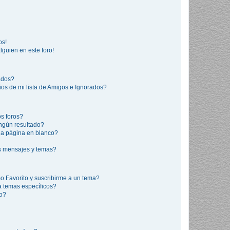
os!
lguien en este foro!
rados?
os de mi lista de Amigos e Ignorados?
s foros?
ngún resultado?
a página en blanco?
s mensajes y temas?
mo Favorito y suscribirme a un tema?
a temas específicos?
co?