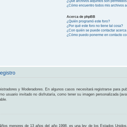
¿Qué archivos adjuntos son permitidos
¿Cómo encuentro todos mis archivos a
Acerca de phpBB
¿Quién programó este foro?
¿Por qué este foro no tiene tal cosa?
¿Con quién se puede contactar acerca 
¿Cómo puedo ponerme en contacto con
egistro
nistradores y Moderadores. En algunos casos necesitará registrarse para pub
o usuario invitado no disfrutaría, como tener su imagen personalizada (ava
able.
os menores de 13 años del año 1998, es una ley de los Estados Unidos, don