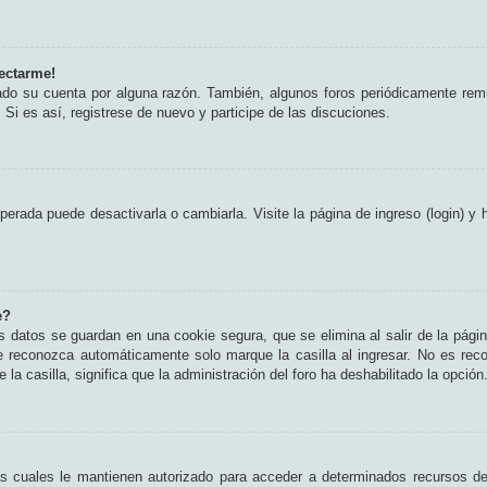
ectarme!
rado su cuenta por alguna razón. También, algunos foros periódicamente rem
 Si es así, registrese de nuevo y participe de las discuciones.
erada puede desactivarla o cambiarla. Visite la página de ingreso (login) y 
e?
s datos se guardan en una cookie segura, que se elimina al salir de la pági
e reconozca automáticamente solo marque la casilla al ingresar. No es rec
 la casilla, significa que la administración del foro ha deshabilitado la opción
as cuales le mantienen autorizado para acceder a determinados recursos del