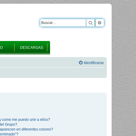
Buscar
Búsqueda avanza
RO
DESCARGAS
Identificarse
y como me puedo unir a ellos?
del Grupo?
aparecen en diferentes colores?
terminado"?