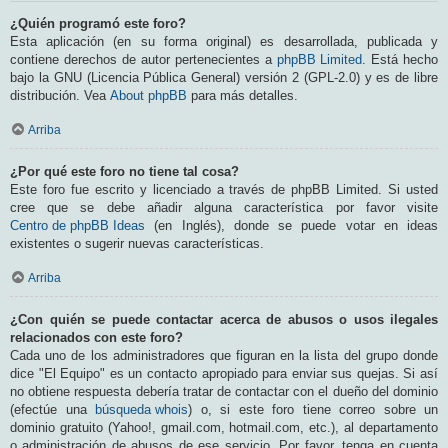
¿Quién programó este foro?
Esta aplicación (en su forma original) es desarrollada, publicada y
contiene derechos de autor pertenecientes a
phpBB Limited
. Está hecho
bajo la GNU (Licencia Pública General) versión 2 (GPL-2.0) y es de libre
distribución. Vea
About phpBB
para más detalles.
Arriba
¿Por qué este foro no tiene tal cosa?
Este foro fue escrito y licenciado a través de phpBB Limited. Si usted
cree que se debe añadir alguna característica por favor visite
Centro de phpBB Ideas
(en Inglés), donde se puede votar en ideas
existentes o sugerir nuevas características.
Arriba
¿Con quién se puede contactar acerca de abusos o usos ilegales
relacionados con este foro?
Cada uno de los administradores que figuran en la lista del grupo donde
dice "El Equipo" es un contacto apropiado para enviar sus quejas. Si así
no obtiene respuesta debería tratar de contactar con el dueño del dominio
(efectúe una
búsqueda whois
) o, si este foro tiene correo sobre un
dominio gratuito (Yahoo!, gmail.com, hotmail.com, etc.), al departamento
o administración de abusos de ese servicio. Por favor, tenga en cuenta