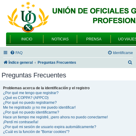
INICIO
NOTICIAS
PRENSA
UO VIAJE
FAQ
Identificarse
B
Índice general
Preguntas Frecuentes
u
Preguntas Frecuentes
s
c
Problemas acerca de la identificación y el registro
¿Por qué me tengo que registrar?
a
¿Qué es COPPA? (APPCO)
r
¿Por qué no puedo registrarme?
Me he registrado ¡y no me puedo identificar!
¿Por qué no puedo identificarme?
Hace un tiempo me registré, ¡pero ahora no puedo conectarme!
¡Perdí mi contraseña!
¿Por qué mi sesión de usuario expira automáticamente?
¿Cuál es la función de "Borrar cookies"?