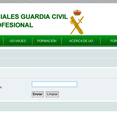
UO VIAJES
FORMACIÓN
ACERCA DE UO
FO
e.