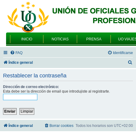
INICIO
NOTICIAS
PRENSA
UO VIAJE
FAQ
Identificarse
B
Índice general
u
Restablecer la contraseña
s
c
Dirección de correo electrónico:
Esta debe ser la dirección de email que introdujiste al registrarte.
a
r
Índice general
Borrar cookies
Todos los horarios son
UTC+02:00