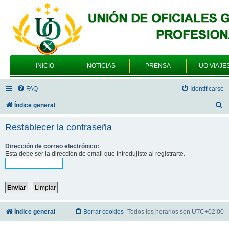
INICIO
NOTICIAS
PRENSA
UO VIAJE
FAQ
Identificarse
B
Índice general
u
Restablecer la contraseña
s
c
Dirección de correo electrónico:
Esta debe ser la dirección de email que introdujiste al registrarte.
a
r
Índice general
Borrar cookies
Todos los horarios son
UTC+02:00