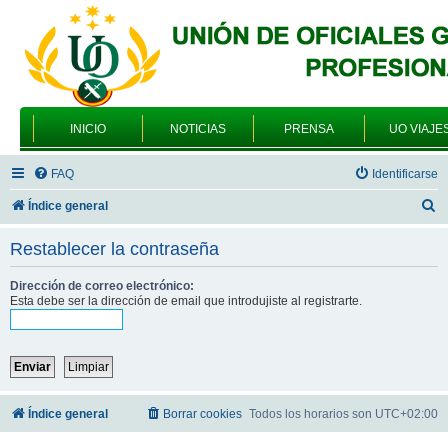
INICIO
NOTICIAS
PRENSA
UO VIAJE
FAQ
Identificarse
B
Índice general
u
Restablecer la contraseña
s
c
Dirección de correo electrónico:
Esta debe ser la dirección de email que introdujiste al registrarte.
a
r
Índice general
Borrar cookies
Todos los horarios son
UTC+02:00