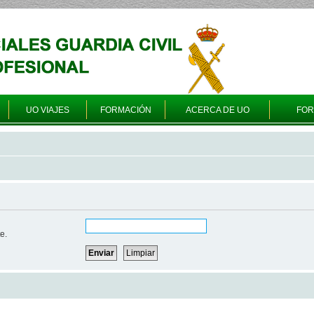
UO VIAJES
FORMACIÓN
ACERCA DE UO
FO
e.