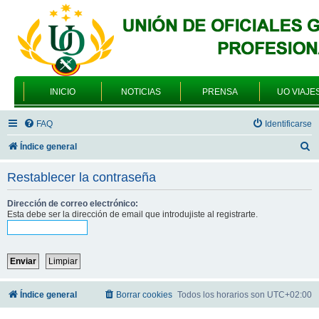
INICIO
NOTICIAS
PRENSA
UO VIAJE
FAQ
Identificarse
B
Índice general
u
Restablecer la contraseña
s
c
Dirección de correo electrónico:
Esta debe ser la dirección de email que introdujiste al registrarte.
a
r
Índice general
Borrar cookies
Todos los horarios son
UTC+02:00