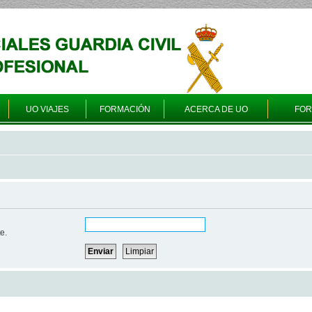
UO VIAJES
FORMACIÓN
ACERCA DE UO
FO
e.