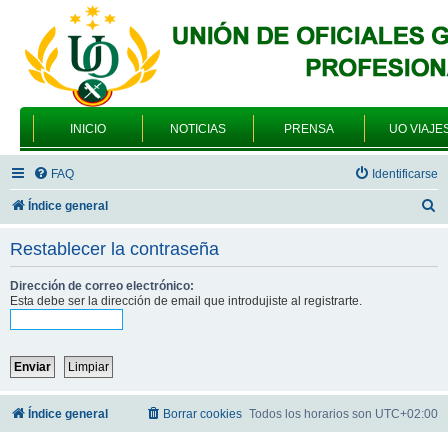
INICIO
NOTICIAS
PRENSA
UO VIAJE
FAQ
Identificarse
B
Índice general
u
Restablecer la contraseña
s
c
Dirección de correo electrónico:
Esta debe ser la dirección de email que introdujiste al registrarte.
a
r
Índice general
Borrar cookies
Todos los horarios son
UTC+02:00