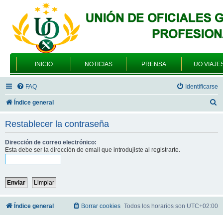
INICIO
NOTICIAS
PRENSA
UO VIAJE
FAQ
Identificarse
B
Índice general
u
Restablecer la contraseña
s
c
Dirección de correo electrónico:
Esta debe ser la dirección de email que introdujiste al registrarte.
a
r
Índice general
Borrar cookies
Todos los horarios son
UTC+02:00