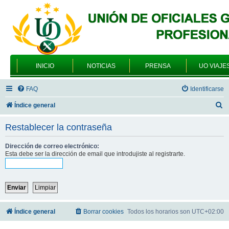
INICIO
NOTICIAS
PRENSA
UO VIAJE
FAQ
Identificarse
B
Índice general
u
Restablecer la contraseña
s
c
Dirección de correo electrónico:
Esta debe ser la dirección de email que introdujiste al registrarte.
a
r
Índice general
Borrar cookies
Todos los horarios son
UTC+02:00