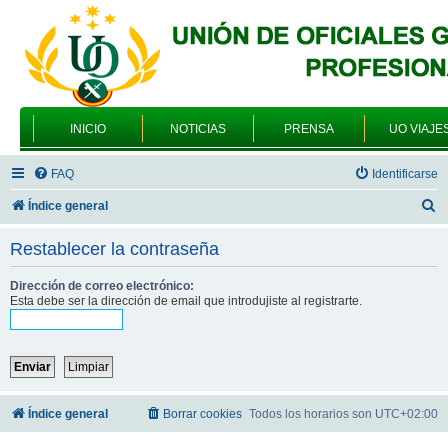
INICIO
NOTICIAS
PRENSA
UO VIAJE
FAQ
Identificarse
B
Índice general
u
Restablecer la contraseña
s
c
Dirección de correo electrónico:
Esta debe ser la dirección de email que introdujiste al registrarte.
a
r
Índice general
Borrar cookies
Todos los horarios son
UTC+02:00