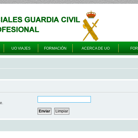
UO VIAJES
FORMACIÓN
ACERCA DE UO
FO
e.