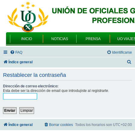
INICIO
NOTICIAS
PRENSA
UO VIAJE
FAQ
Identificarse
B
Índice general
u
Restablecer la contraseña
s
c
Dirección de correo electrónico:
Esta debe ser la dirección de email que introdujiste al registrarte.
a
r
Índice general
Borrar cookies
Todos los horarios son
UTC+02:00