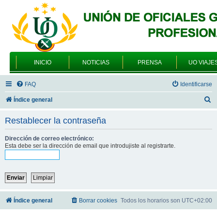
INICIO
NOTICIAS
PRENSA
UO VIAJE
FAQ
Identificarse
B
Índice general
u
Restablecer la contraseña
s
c
Dirección de correo electrónico:
Esta debe ser la dirección de email que introdujiste al registrarte.
a
r
Índice general
Borrar cookies
Todos los horarios son
UTC+02:00