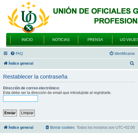
INICIO
NOTICIAS
PRENSA
UO VIAJE
FAQ
Identificarse
B
Índice general
u
Restablecer la contraseña
s
c
Dirección de correo electrónico:
Esta debe ser la dirección de email que introdujiste al registrarte.
a
r
Índice general
Borrar cookies
Todos los horarios son
UTC+02:00