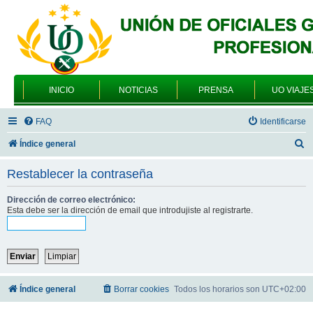
INICIO
NOTICIAS
PRENSA
UO VIAJE
FAQ
Identificarse
B
Índice general
u
Restablecer la contraseña
s
c
Dirección de correo electrónico:
Esta debe ser la dirección de email que introdujiste al registrarte.
a
r
Índice general
Borrar cookies
Todos los horarios son
UTC+02:00