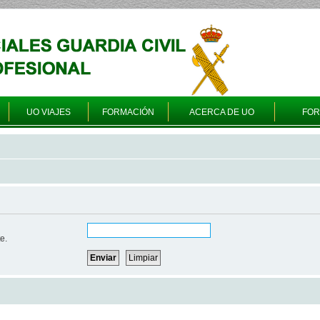
UO VIAJES
FORMACIÓN
ACERCA DE UO
FO
e.