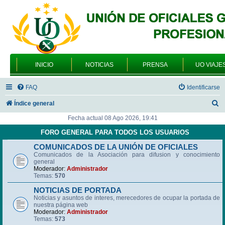
INICIO
NOTICIAS
PRENSA
UO VIAJE
FAQ
Identificarse
B
Índice general
u
Fecha actual 08 Ago 2026, 19:41
s
FORO GENERAL PARA TODOS LOS USUARIOS
c
COMUNICADOS DE LA UNIÓN DE OFICIALES
Comunicados de la Asociación para difusion y conocimiento
a
general
r
Moderador:
Administrador
Temas:
570
NOTICIAS DE PORTADA
Noticias y asuntos de interes, merecedores de ocupar la portada de
nuestra página web
Moderador:
Administrador
Temas:
573