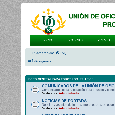
INICIO
NOTICIAS
PRENSA
Enlaces rápidos
FAQ
Índice general
FORO GENERAL PARA TODOS LOS USUARIOS
COMUNICADOS DE LA UNIÓN DE OFIC
Comunicados de la Asociación para difusion y cono
Moderador:
Administrador
NOTICIAS DE PORTADA
Noticias y asuntos de interes, merecedores de ocup
Moderador:
Administrador