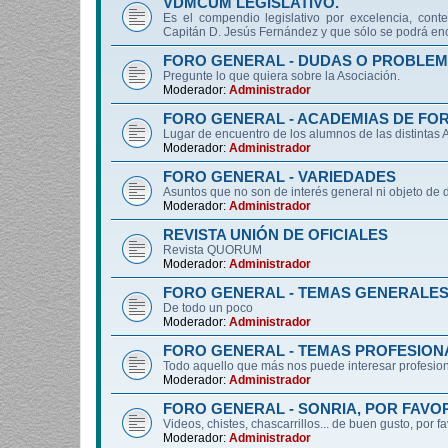
VDMCUM LEGISLATIVO.
Es el compendio legislativo por excelencia, conte
Capitán D. Jesús Fernández y que sólo se podrá enc
FORO GENERAL - DUDAS O PROBLEM
Pregunte lo que quiera sobre la Asociación.
Moderador:
Administrador
FORO GENERAL - ACADEMIAS DE FO
Lugar de encuentro de los alumnos de las distintas
Moderador:
Administrador
FORO GENERAL - VARIEDADES
Asuntos que no son de interés general ni objeto 
Moderador:
Administrador
REVISTA UNIÓN DE OFICIALES
Revista QUORUM
Moderador:
Administrador
FORO GENERAL - TEMAS GENERALE
De todo un poco
Moderador:
Administrador
FORO GENERAL - TEMAS PROFESION
Todo aquello que más nos puede interesar profesiona
Moderador:
Administrador
FORO GENERAL - SONRIA, POR FAVO
Videos, chistes, chascarrillos... de buen gusto, por f
Moderador:
Administrador