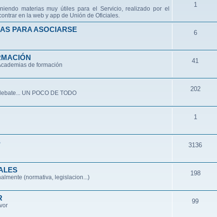
1
niendo materias muy útiles para el Servicio, realizado por el
ontrar en la web y app de Unión de Oficiales.
AS PARA ASOCIARSE
6
RMACIÓN
41
 Academias de formación
202
de debate... UN POCO DE TODO
1
S
3136
ALES
198
lmente (normativa, legislacion...)
R
99
avor