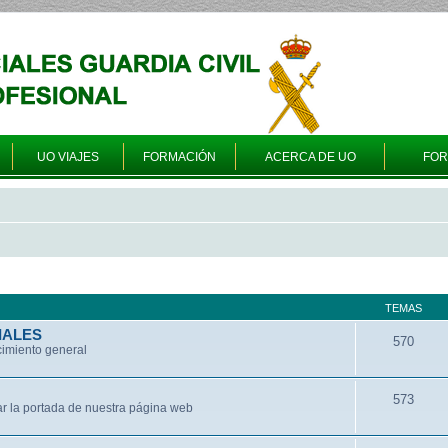
UO VIAJES
FORMACIÓN
ACERCA DE UO
FO
TEMAS
IALES
570
cimiento general
573
ar la portada de nuestra página web