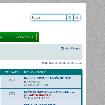
Buscar
Búsqueda avanza
RO
DESCARGAS
Identificarse
Fecha actual 08 Ago 2026, 10:32
MENSAJES
ÚLTIMO MENSAJE
Re: DENUNCIA DE UNIÓN DE OFIC…
1591
V
por
vaceo
e
22 Oct 2025, 12:51
r
ú
REVISTA NÚMERO 2 SLP INGLÉS F…
1770
l
V
por
Administrador
t
e
30 Mar 2021, 17:37
i
r
m
ú