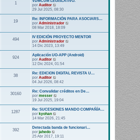
VDMCUM LEGISLATIVO.
1
o
l
V
por
Auditor
m
t
e
29 Jul 2025, 08:30
e
i
r
n
m
ú
Re: INFORMACIÓN PARA ASOCIARS…
19
s
o
l
V
por
Administrador
a
m
t
e
08 Mar 2018, 18:09
j
e
i
r
e
n
m
ú
IV EDICIÓN PROYECTO MENTOR
494
s
o
l
V
por
Administrador
a
m
t
e
14 Dic 2023, 13:49
j
e
i
r
e
n
m
ú
Aplicación UO-APP (Android)
924
s
o
l
V
por
Auditor
a
m
t
e
12 Dic 2024, 01:54
j
e
i
r
e
n
m
ú
Re: EDICION DIGITAL REVISTA U…
38
s
o
l
V
por
Auditor
a
m
t
e
04 Jul 2026, 08:42
j
e
i
r
e
n
m
ú
Re: Convalidar créditos en De…
30160
s
o
l
V
por
messer
a
m
t
e
19 Jul 2025, 19:04
j
e
i
r
e
n
m
ú
Re: SUCESIONES MANDO COMPAÑÍA…
1287
s
o
l
V
por
kyohan
a
m
t
e
14 Mar 2026, 21:45
j
e
i
r
e
n
m
ú
Detectada banda de funcionari…
392
s
o
l
V
por
jahedo
a
m
t
e
25 Abr 2017, 19:11
j
e
i