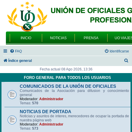
INICIO
NOTICIAS
PRENSA
UO VIAJE
FAQ
Identificarse
B
Índice general
u
Fecha actual 08 Ago 2026, 13:36
s
FORO GENERAL PARA TODOS LOS USUARIOS
c
COMUNICADOS DE LA UNIÓN DE OFICIALES
Comunicados de la Asociación para difusion y conocimiento
a
general
r
Moderador:
Administrador
Temas:
570
NOTICIAS DE PORTADA
Noticias y asuntos de interes, merecedores de ocupar la portada de
nuestra página web
Moderador:
Administrador
Temas:
573