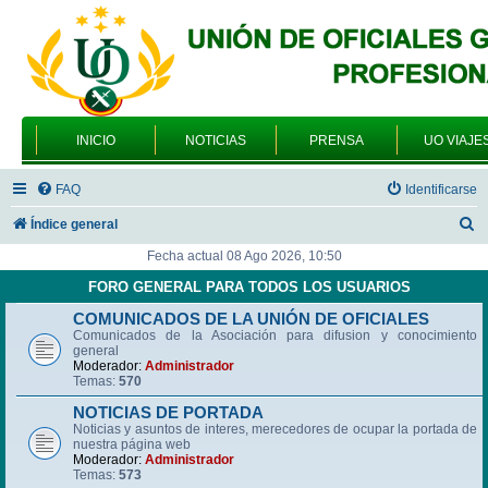
INICIO
NOTICIAS
PRENSA
UO VIAJE
FAQ
Identificarse
B
Índice general
u
Fecha actual 08 Ago 2026, 10:50
s
FORO GENERAL PARA TODOS LOS USUARIOS
c
COMUNICADOS DE LA UNIÓN DE OFICIALES
Comunicados de la Asociación para difusion y conocimiento
a
general
r
Moderador:
Administrador
Temas:
570
NOTICIAS DE PORTADA
Noticias y asuntos de interes, merecedores de ocupar la portada de
nuestra página web
Moderador:
Administrador
Temas:
573