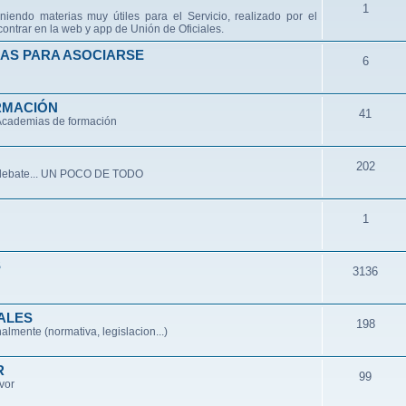
1
niendo materias muy útiles para el Servicio, realizado por el
ontrar en la web y app de Unión de Oficiales.
AS PARA ASOCIARSE
6
RMACIÓN
41
 Academias de formación
202
de debate... UN POCO DE TODO
1
S
3136
ALES
198
lmente (normativa, legislacion...)
R
99
avor