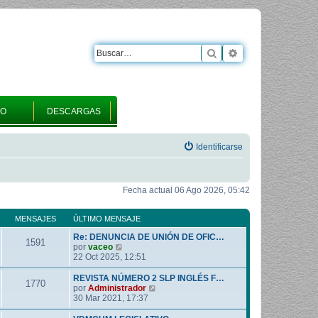
Buscar
Búsqueda avanza
RO
DESCARGAS
Identificarse
Fecha actual 06 Ago 2026, 05:42
MENSAJES
ÚLTIMO MENSAJE
Re: DENUNCIA DE UNIÓN DE OFIC…
1591
V
por
vaceo
e
22 Oct 2025, 12:51
r
ú
REVISTA NÚMERO 2 SLP INGLÉS F…
1770
l
V
por
Administrador
t
e
30 Mar 2021, 17:37
i
r
m
ú