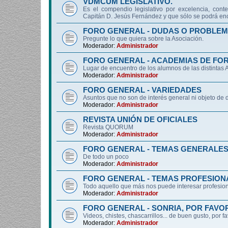
VDMCUM LEGISLATIVO.
Es el compendio legislativo por excelencia, conte
Capitán D. Jesús Fernández y que sólo se podrá enc
FORO GENERAL - DUDAS O PROBLEM
Pregunte lo que quiera sobre la Asociación.
Moderador:
Administrador
FORO GENERAL - ACADEMIAS DE FO
Lugar de encuentro de los alumnos de las distintas
Moderador:
Administrador
FORO GENERAL - VARIEDADES
Asuntos que no son de interés general ni objeto 
Moderador:
Administrador
REVISTA UNIÓN DE OFICIALES
Revista QUORUM
Moderador:
Administrador
FORO GENERAL - TEMAS GENERALE
De todo un poco
Moderador:
Administrador
FORO GENERAL - TEMAS PROFESION
Todo aquello que más nos puede interesar profesiona
Moderador:
Administrador
FORO GENERAL - SONRIA, POR FAVO
Videos, chistes, chascarrillos... de buen gusto, por f
Moderador:
Administrador