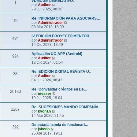
VDMCUM LEGISLATIVO.
1
o
l
V
por
Auditor
m
t
e
29 Jul 2025, 08:30
e
i
r
n
m
ú
Re: INFORMACIÓN PARA ASOCIARS…
19
s
o
l
V
por
Administrador
a
m
t
e
08 Mar 2018, 18:09
j
e
i
r
e
n
m
ú
IV EDICIÓN PROYECTO MENTOR
494
s
o
l
V
por
Administrador
a
m
t
e
14 Dic 2023, 13:49
j
e
i
r
e
n
m
ú
Aplicación UO-APP (Android)
924
s
o
l
V
por
Auditor
a
m
t
e
12 Dic 2024, 01:54
j
e
i
r
e
n
m
ú
Re: EDICION DIGITAL REVISTA U…
38
s
o
l
V
por
Auditor
a
m
t
e
04 Jul 2026, 08:42
j
e
i
r
e
n
m
ú
Re: Convalidar créditos en De…
30160
s
o
l
V
por
messer
a
m
t
e
19 Jul 2025, 19:04
j
e
i
r
e
n
m
ú
Re: SUCESIONES MANDO COMPAÑÍA…
1287
s
o
l
V
por
kyohan
a
m
t
e
14 Mar 2026, 21:45
j
e
i
r
e
n
m
ú
Detectada banda de funcionari…
392
s
o
l
V
por
jahedo
a
m
t
e
25 Abr 2017, 19:11
j
e
i