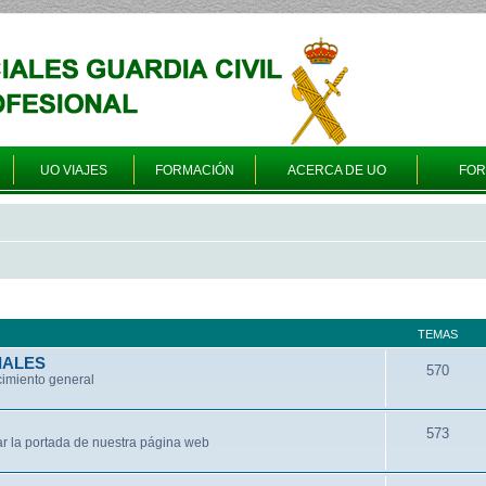
UO VIAJES
FORMACIÓN
ACERCA DE UO
FO
TEMAS
IALES
570
cimiento general
573
ar la portada de nuestra página web