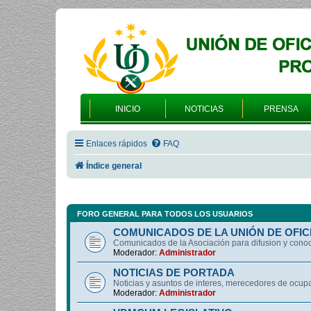
INICIO
NOTICIAS
PRENSA
Enlaces rápidos
FAQ
Índice general
FORO GENERAL PARA TODOS LOS USUARIOS
COMUNICADOS DE LA UNIÓN DE OFIC
Comunicados de la Asociación para difusion y cono
Moderador:
Administrador
NOTICIAS DE PORTADA
Noticias y asuntos de interes, merecedores de ocup
Moderador:
Administrador