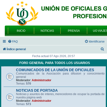
INICIO
NOTICIAS
PRENSA
UO VIAJE
FAQ
Identificarse
B
Índice general
u
Fecha actual 07 Ago 2026, 20:57
s
FORO GENERAL PARA TODOS LOS USUARIOS
c
COMUNICADOS DE LA UNIÓN DE OFICIALES
Comunicados de la Asociación para difusion y conocimiento
a
general
r
Moderador:
Administrador
Temas:
570
NOTICIAS DE PORTADA
Noticias y asuntos de interes, merecedores de ocupar la portada de
nuestra página web
Moderador:
Administrador
Temas:
573