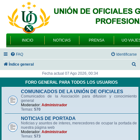
INICIO
NOTICIAS
PRENSA
UO VIAJE
FAQ
Identificarse
B
Índice general
u
Fecha actual 07 Ago 2026, 00:34
s
FORO GENERAL PARA TODOS LOS USUARIOS
c
COMUNICADOS DE LA UNIÓN DE OFICIALES
Comunicados de la Asociación para difusion y conocimiento
a
general
r
Moderador:
Administrador
Temas:
570
NOTICIAS DE PORTADA
Noticias y asuntos de interes, merecedores de ocupar la portada de
nuestra página web
Moderador:
Administrador
Temas:
573