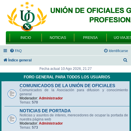
INICIO
NOTICIAS
PRENSA
UO VIAJE
FAQ
Identificarse
B
Índice general
u
Fecha actual 10 Ago 2026, 21:27
s
FORO GENERAL PARA TODOS LOS USUARIOS
c
COMUNICADOS DE LA UNIÓN DE OFICIALES
Comunicados de la Asociación para difusion y conocimiento
a
general
r
Moderador:
Administrador
Temas:
570
NOTICIAS DE PORTADA
Noticias y asuntos de interes, merecedores de ocupar la portada de
nuestra página web
Moderador:
Administrador
Temas:
573