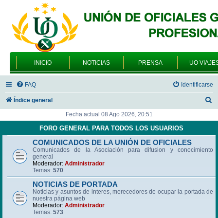
INICIO
NOTICIAS
PRENSA
UO VIAJE
FAQ
Identificarse
B
Índice general
u
Fecha actual 08 Ago 2026, 20:51
s
FORO GENERAL PARA TODOS LOS USUARIOS
c
COMUNICADOS DE LA UNIÓN DE OFICIALES
Comunicados de la Asociación para difusion y conocimiento
a
general
r
Moderador:
Administrador
Temas:
570
NOTICIAS DE PORTADA
Noticias y asuntos de interes, merecedores de ocupar la portada de
nuestra página web
Moderador:
Administrador
Temas:
573