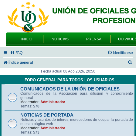
INICIO
NOTICIAS
PRENSA
UO VIAJE
FAQ
Identificarse
B
Índice general
u
Fecha actual 08 Ago 2026, 20:50
s
FORO GENERAL PARA TODOS LOS USUARIOS
c
COMUNICADOS DE LA UNIÓN DE OFICIALES
Comunicados de la Asociación para difusion y conocimiento
a
general
r
Moderador:
Administrador
Temas:
570
NOTICIAS DE PORTADA
Noticias y asuntos de interes, merecedores de ocupar la portada de
nuestra página web
Moderador:
Administrador
Temas:
573