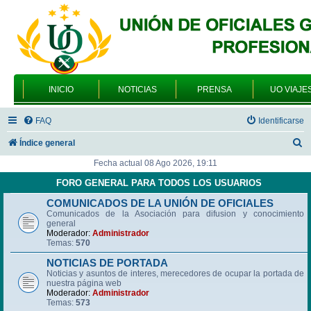
INICIO
NOTICIAS
PRENSA
UO VIAJE
FAQ
Identificarse
B
Índice general
u
Fecha actual 08 Ago 2026, 19:11
s
FORO GENERAL PARA TODOS LOS USUARIOS
c
COMUNICADOS DE LA UNIÓN DE OFICIALES
Comunicados de la Asociación para difusion y conocimiento
a
general
r
Moderador:
Administrador
Temas:
570
NOTICIAS DE PORTADA
Noticias y asuntos de interes, merecedores de ocupar la portada de
nuestra página web
Moderador:
Administrador
Temas:
573