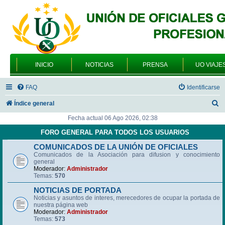
INICIO
NOTICIAS
PRENSA
UO VIAJE
FAQ
Identificarse
B
Índice general
u
Fecha actual 06 Ago 2026, 02:38
s
FORO GENERAL PARA TODOS LOS USUARIOS
c
COMUNICADOS DE LA UNIÓN DE OFICIALES
Comunicados de la Asociación para difusion y conocimiento
a
general
r
Moderador:
Administrador
Temas:
570
NOTICIAS DE PORTADA
Noticias y asuntos de interes, merecedores de ocupar la portada de
nuestra página web
Moderador:
Administrador
Temas:
573