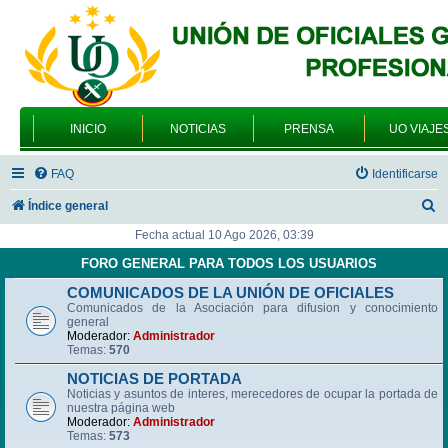
INICIO
NOTICIAS
PRENSA
UO VIAJE
FAQ
Identificarse
B
Índice general
u
Fecha actual 10 Ago 2026, 03:39
s
FORO GENERAL PARA TODOS LOS USUARIOS
c
COMUNICADOS DE LA UNIÓN DE OFICIALES
Comunicados de la Asociación para difusion y conocimiento
a
general
r
Moderador:
Administrador
Temas:
570
NOTICIAS DE PORTADA
Noticias y asuntos de interes, merecedores de ocupar la portada de
nuestra página web
Moderador:
Administrador
Temas:
573