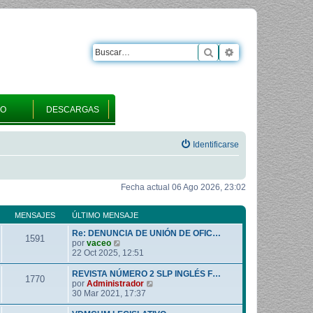
Buscar
Búsqueda avanza
RO
DESCARGAS
Identificarse
Fecha actual 06 Ago 2026, 23:02
MENSAJES
ÚLTIMO MENSAJE
Re: DENUNCIA DE UNIÓN DE OFIC…
1591
V
por
vaceo
e
22 Oct 2025, 12:51
r
ú
REVISTA NÚMERO 2 SLP INGLÉS F…
1770
l
V
por
Administrador
t
e
30 Mar 2021, 17:37
i
r
m
ú