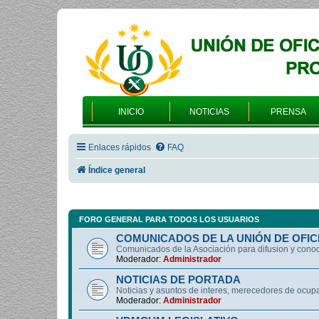
INICIO
NOTICIAS
PRENSA
Enlaces rápidos
FAQ
Índice general
FORO GENERAL PARA TODOS LOS USUARIOS
COMUNICADOS DE LA UNIÓN DE OFIC
Comunicados de la Asociación para difusion y cono
Moderador:
Administrador
NOTICIAS DE PORTADA
Noticias y asuntos de interes, merecedores de ocup
Moderador:
Administrador