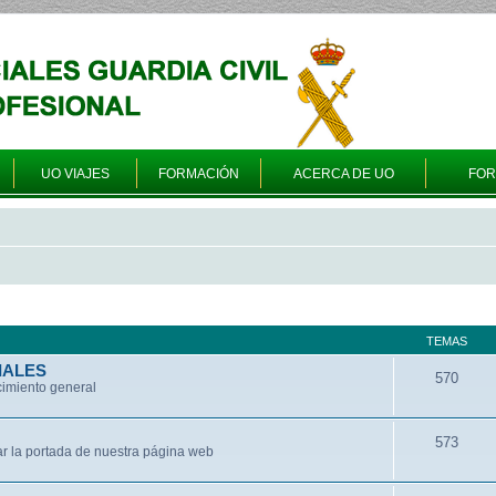
UO VIAJES
FORMACIÓN
ACERCA DE UO
FO
TEMAS
IALES
570
cimiento general
573
ar la portada de nuestra página web