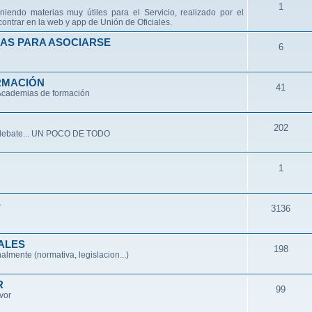
1
niendo materias muy útiles para el Servicio, realizado por el
ontrar en la web y app de Unión de Oficiales.
AS PARA ASOCIARSE
6
RMACIÓN
41
 Academias de formación
202
de debate... UN POCO DE TODO
1
S
3136
ALES
198
lmente (normativa, legislacion...)
R
99
avor