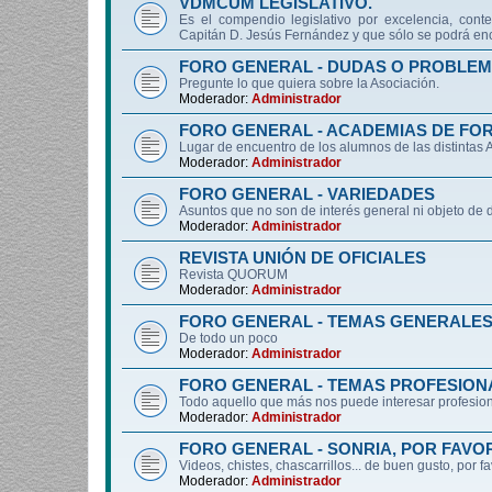
VDMCUM LEGISLATIVO.
Es el compendio legislativo por excelencia, conte
Capitán D. Jesús Fernández y que sólo se podrá enc
FORO GENERAL - DUDAS O PROBLEM
Pregunte lo que quiera sobre la Asociación.
Moderador:
Administrador
FORO GENERAL - ACADEMIAS DE FO
Lugar de encuentro de los alumnos de las distintas
Moderador:
Administrador
FORO GENERAL - VARIEDADES
Asuntos que no son de interés general ni objeto 
Moderador:
Administrador
REVISTA UNIÓN DE OFICIALES
Revista QUORUM
Moderador:
Administrador
FORO GENERAL - TEMAS GENERALE
De todo un poco
Moderador:
Administrador
FORO GENERAL - TEMAS PROFESION
Todo aquello que más nos puede interesar profesiona
Moderador:
Administrador
FORO GENERAL - SONRIA, POR FAVO
Videos, chistes, chascarrillos... de buen gusto, por f
Moderador:
Administrador