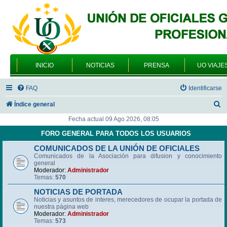
INICIO
NOTICIAS
PRENSA
UO VIAJE
FAQ
Identificarse
B
Índice general
u
Fecha actual 09 Ago 2026, 08:05
s
FORO GENERAL PARA TODOS LOS USUARIOS
c
COMUNICADOS DE LA UNIÓN DE OFICIALES
Comunicados de la Asociación para difusion y conocimiento
a
general
r
Moderador:
Administrador
Temas:
570
NOTICIAS DE PORTADA
Noticias y asuntos de interes, merecedores de ocupar la portada de
nuestra página web
Moderador:
Administrador
Temas:
573