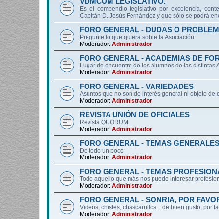
VDMCUM LEGISLATIVO.
Es el compendio legislativo por excelencia, conte
Capitán D. Jesús Fernández y que sólo se podrá enc
FORO GENERAL - DUDAS O PROBLEM
Pregunte lo que quiera sobre la Asociación.
Moderador:
Administrador
FORO GENERAL - ACADEMIAS DE FO
Lugar de encuentro de los alumnos de las distintas
Moderador:
Administrador
FORO GENERAL - VARIEDADES
Asuntos que no son de interés general ni objeto 
Moderador:
Administrador
REVISTA UNIÓN DE OFICIALES
Revista QUORUM
Moderador:
Administrador
FORO GENERAL - TEMAS GENERALE
De todo un poco
Moderador:
Administrador
FORO GENERAL - TEMAS PROFESION
Todo aquello que más nos puede interesar profesiona
Moderador:
Administrador
FORO GENERAL - SONRIA, POR FAVO
Videos, chistes, chascarrillos... de buen gusto, por f
Moderador:
Administrador