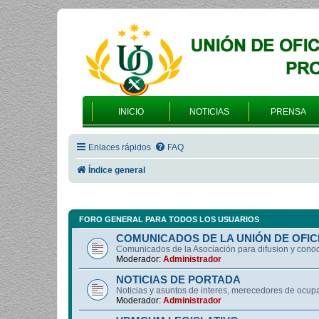
INICIO
NOTICIAS
PRENSA
Enlaces rápidos
FAQ
Índice general
FORO GENERAL PARA TODOS LOS USUARIOS
COMUNICADOS DE LA UNIÓN DE OFIC
Comunicados de la Asociación para difusion y cono
Moderador:
Administrador
NOTICIAS DE PORTADA
Noticias y asuntos de interes, merecedores de ocup
Moderador:
Administrador