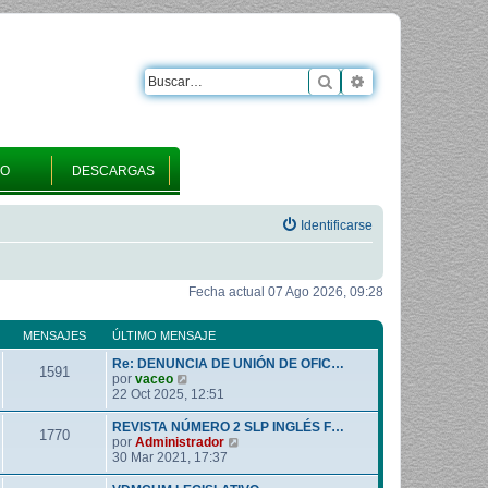
Buscar
Búsqueda avanza
RO
DESCARGAS
Identificarse
Fecha actual 07 Ago 2026, 09:28
MENSAJES
ÚLTIMO MENSAJE
Re: DENUNCIA DE UNIÓN DE OFIC…
1591
V
por
vaceo
e
22 Oct 2025, 12:51
r
ú
REVISTA NÚMERO 2 SLP INGLÉS F…
1770
l
V
por
Administrador
t
e
30 Mar 2021, 17:37
i
r
m
ú