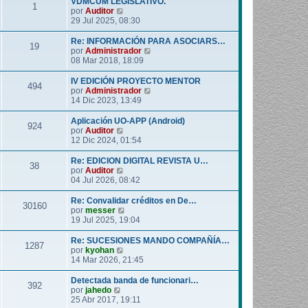
VDMCUM LEGISLATIVO.
1
o
l
V
por
Auditor
m
t
e
29 Jul 2025, 08:30
e
i
r
n
m
ú
Re: INFORMACIÓN PARA ASOCIARS…
19
s
o
l
V
por
Administrador
a
m
t
e
08 Mar 2018, 18:09
j
e
i
r
e
n
m
ú
IV EDICIÓN PROYECTO MENTOR
494
s
o
l
V
por
Administrador
a
m
t
e
14 Dic 2023, 13:49
j
e
i
r
e
n
m
ú
Aplicación UO-APP (Android)
924
s
o
l
V
por
Auditor
a
m
t
e
12 Dic 2024, 01:54
j
e
i
r
e
n
m
ú
Re: EDICION DIGITAL REVISTA U…
38
s
o
l
V
por
Auditor
a
m
t
e
04 Jul 2026, 08:42
j
e
i
r
e
n
m
ú
Re: Convalidar créditos en De…
30160
s
o
l
V
por
messer
a
m
t
e
19 Jul 2025, 19:04
j
e
i
r
e
n
m
ú
Re: SUCESIONES MANDO COMPAÑÍA…
1287
s
o
l
V
por
kyohan
a
m
t
e
14 Mar 2026, 21:45
j
e
i
r
e
n
m
ú
Detectada banda de funcionari…
392
s
o
l
V
por
jahedo
a
m
t
e
25 Abr 2017, 19:11
j
e
i