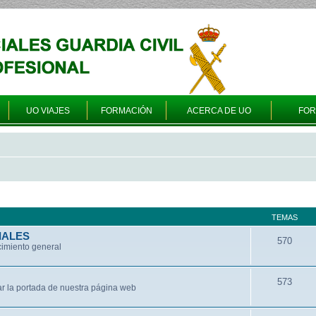
UO VIAJES
FORMACIÓN
ACERCA DE UO
FO
TEMAS
IALES
570
cimiento general
573
ar la portada de nuestra página web