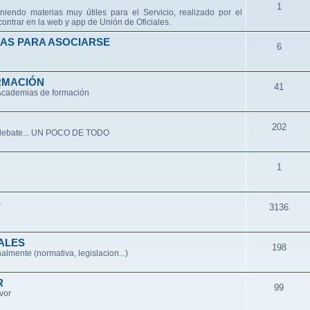
1
niendo materias muy útiles para el Servicio, realizado por el
ontrar en la web y app de Unión de Oficiales.
AS PARA ASOCIARSE
6
RMACIÓN
41
 Academias de formación
202
de debate... UN POCO DE TODO
1
S
3136
ALES
198
lmente (normativa, legislacion...)
R
99
avor