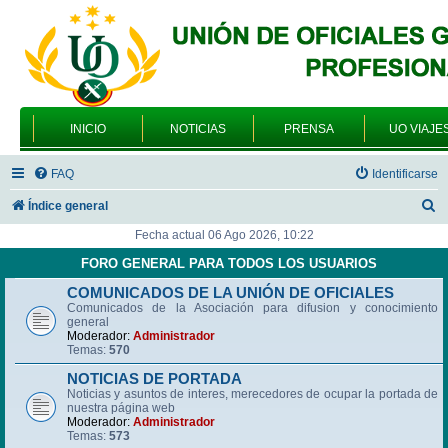
INICIO
NOTICIAS
PRENSA
UO VIAJE
FAQ
Identificarse
B
Índice general
u
Fecha actual 06 Ago 2026, 10:22
s
FORO GENERAL PARA TODOS LOS USUARIOS
c
COMUNICADOS DE LA UNIÓN DE OFICIALES
Comunicados de la Asociación para difusion y conocimiento
a
general
r
Moderador:
Administrador
Temas:
570
NOTICIAS DE PORTADA
Noticias y asuntos de interes, merecedores de ocupar la portada de
nuestra página web
Moderador:
Administrador
Temas:
573