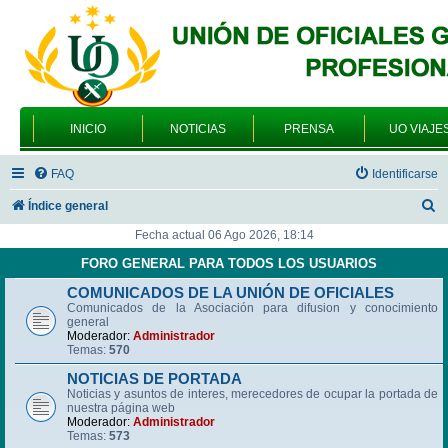
INICIO
NOTICIAS
PRENSA
UO VIAJE
FAQ
Identificarse
B
Índice general
u
Fecha actual 06 Ago 2026, 18:14
s
FORO GENERAL PARA TODOS LOS USUARIOS
c
COMUNICADOS DE LA UNIÓN DE OFICIALES
Comunicados de la Asociación para difusion y conocimiento
a
general
r
Moderador:
Administrador
Temas:
570
NOTICIAS DE PORTADA
Noticias y asuntos de interes, merecedores de ocupar la portada de
nuestra página web
Moderador:
Administrador
Temas:
573