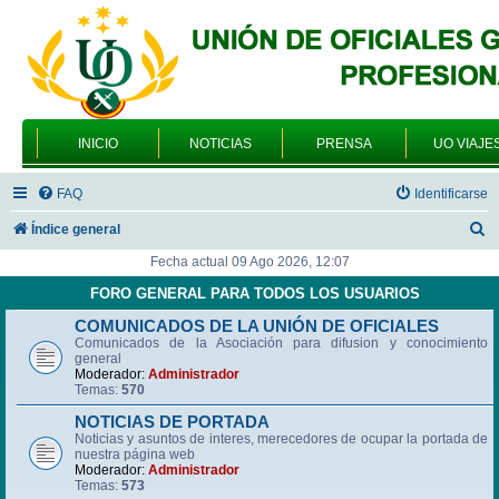
INICIO
NOTICIAS
PRENSA
UO VIAJE
FAQ
Identificarse
B
Índice general
u
Fecha actual 09 Ago 2026, 12:07
s
FORO GENERAL PARA TODOS LOS USUARIOS
c
COMUNICADOS DE LA UNIÓN DE OFICIALES
Comunicados de la Asociación para difusion y conocimiento
a
general
r
Moderador:
Administrador
Temas:
570
NOTICIAS DE PORTADA
Noticias y asuntos de interes, merecedores de ocupar la portada de
nuestra página web
Moderador:
Administrador
Temas:
573