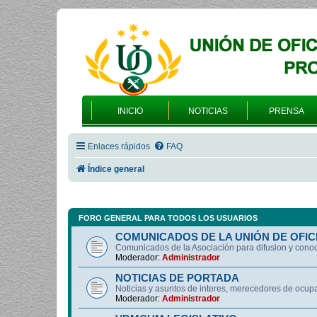
INICIO
NOTICIAS
PRENSA
Enlaces rápidos
FAQ
Índice general
FORO GENERAL PARA TODOS LOS USUARIOS
COMUNICADOS DE LA UNIÓN DE OFIC
Comunicados de la Asociación para difusion y cono
Moderador:
Administrador
NOTICIAS DE PORTADA
Noticias y asuntos de interes, merecedores de ocup
Moderador:
Administrador