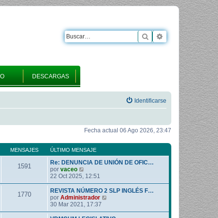
Buscar
Búsqueda avanza
RO
DESCARGAS
Identificarse
Fecha actual 06 Ago 2026, 23:47
MENSAJES
ÚLTIMO MENSAJE
Re: DENUNCIA DE UNIÓN DE OFIC…
1591
V
por
vaceo
e
22 Oct 2025, 12:51
r
ú
REVISTA NÚMERO 2 SLP INGLÉS F…
1770
l
V
por
Administrador
t
e
30 Mar 2021, 17:37
i
r
m
ú