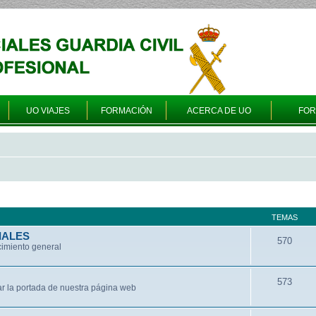
UO VIAJES
FORMACIÓN
ACERCA DE UO
FO
TEMAS
IALES
570
cimiento general
573
ar la portada de nuestra página web