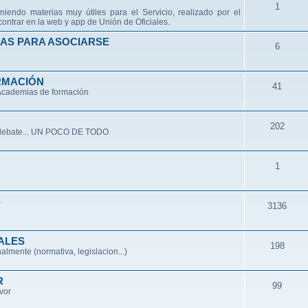
1
niendo materias muy útiles para el Servicio, realizado por el
ontrar en la web y app de Unión de Oficiales.
AS PARA ASOCIARSE
6
RMACIÓN
41
 Academias de formación
202
de debate... UN POCO DE TODO
1
S
3136
ALES
198
lmente (normativa, legislacion...)
R
99
avor