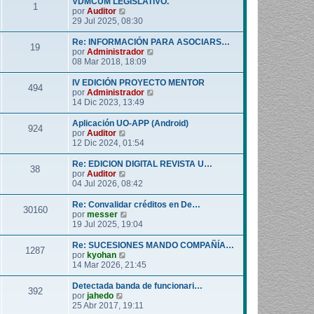
VDMCUM LEGISLATIVO.
1
o
l
V
por
Auditor
m
t
e
29 Jul 2025, 08:30
e
i
r
n
m
ú
Re: INFORMACIÓN PARA ASOCIARS…
19
s
o
l
V
por
Administrador
a
m
t
e
08 Mar 2018, 18:09
j
e
i
r
e
n
m
ú
IV EDICIÓN PROYECTO MENTOR
494
s
o
l
V
por
Administrador
a
m
t
e
14 Dic 2023, 13:49
j
e
i
r
e
n
m
ú
Aplicación UO-APP (Android)
924
s
o
l
V
por
Auditor
a
m
t
e
12 Dic 2024, 01:54
j
e
i
r
e
n
m
ú
Re: EDICION DIGITAL REVISTA U…
38
s
o
l
V
por
Auditor
a
m
t
e
04 Jul 2026, 08:42
j
e
i
r
e
n
m
ú
Re: Convalidar créditos en De…
30160
s
o
l
V
por
messer
a
m
t
e
19 Jul 2025, 19:04
j
e
i
r
e
n
m
ú
Re: SUCESIONES MANDO COMPAÑÍA…
1287
s
o
l
V
por
kyohan
a
m
t
e
14 Mar 2026, 21:45
j
e
i
r
e
n
m
ú
Detectada banda de funcionari…
392
s
o
l
V
por
jahedo
a
m
t
e
25 Abr 2017, 19:11
j
e
i