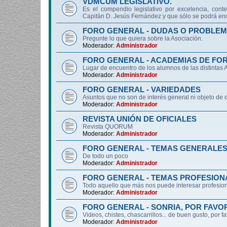
VDMCUM LEGISLATIVO.
Es el compendio legislativo por excelencia, conte
Capitán D. Jesús Fernández y que sólo se podrá enc
FORO GENERAL - DUDAS O PROBLEM
Pregunte lo que quiera sobre la Asociación.
Moderador:
Administrador
FORO GENERAL - ACADEMIAS DE FO
Lugar de encuentro de los alumnos de las distintas
Moderador:
Administrador
FORO GENERAL - VARIEDADES
Asuntos que no son de interés general ni objeto 
Moderador:
Administrador
REVISTA UNIÓN DE OFICIALES
Revista QUORUM
Moderador:
Administrador
FORO GENERAL - TEMAS GENERALE
De todo un poco
Moderador:
Administrador
FORO GENERAL - TEMAS PROFESION
Todo aquello que más nos puede interesar profesiona
Moderador:
Administrador
FORO GENERAL - SONRIA, POR FAVO
Videos, chistes, chascarrillos... de buen gusto, por f
Moderador:
Administrador