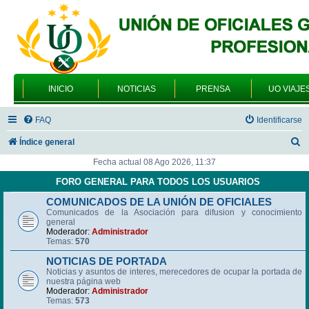
INICIO
NOTICIAS
PRENSA
UO VIAJE
FAQ
Identificarse
B
Índice general
u
Fecha actual 08 Ago 2026, 11:37
s
FORO GENERAL PARA TODOS LOS USUARIOS
c
COMUNICADOS DE LA UNIÓN DE OFICIALES
Comunicados de la Asociación para difusion y conocimiento
a
general
r
Moderador:
Administrador
Temas:
570
NOTICIAS DE PORTADA
Noticias y asuntos de interes, merecedores de ocupar la portada de
nuestra página web
Moderador:
Administrador
Temas:
573