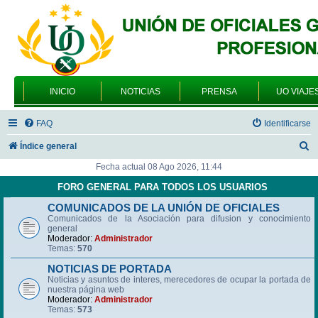
INICIO
NOTICIAS
PRENSA
UO VIAJE
FAQ
Identificarse
B
Índice general
u
Fecha actual 08 Ago 2026, 11:44
s
FORO GENERAL PARA TODOS LOS USUARIOS
c
COMUNICADOS DE LA UNIÓN DE OFICIALES
Comunicados de la Asociación para difusion y conocimiento
a
general
r
Moderador:
Administrador
Temas:
570
NOTICIAS DE PORTADA
Noticias y asuntos de interes, merecedores de ocupar la portada de
nuestra página web
Moderador:
Administrador
Temas:
573