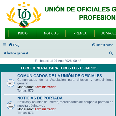
INICIO
NOTICIAS
PRENSA
UO VIAJE
FAQ
Identificarse
B
Índice general
u
Fecha actual 07 Ago 2026, 00:48
s
FORO GENERAL PARA TODOS LOS USUARIOS
c
COMUNICADOS DE LA UNIÓN DE OFICIALES
Comunicados de la Asociación para difusion y conocimiento
a
general
r
Moderador:
Administrador
Temas:
570
NOTICIAS DE PORTADA
Noticias y asuntos de interes, merecedores de ocupar la portada de
nuestra página web
Moderador:
Administrador
Temas:
573