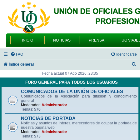
INICIO
NOTICIAS
PRENSA
UO VIAJE
FAQ
Identificarse
B
Índice general
u
Fecha actual 07 Ago 2026, 23:35
s
FORO GENERAL PARA TODOS LOS USUARIOS
c
COMUNICADOS DE LA UNIÓN DE OFICIALES
Comunicados de la Asociación para difusion y conocimiento
a
general
r
Moderador:
Administrador
Temas:
570
NOTICIAS DE PORTADA
Noticias y asuntos de interes, merecedores de ocupar la portada de
nuestra página web
Moderador:
Administrador
Temas:
573