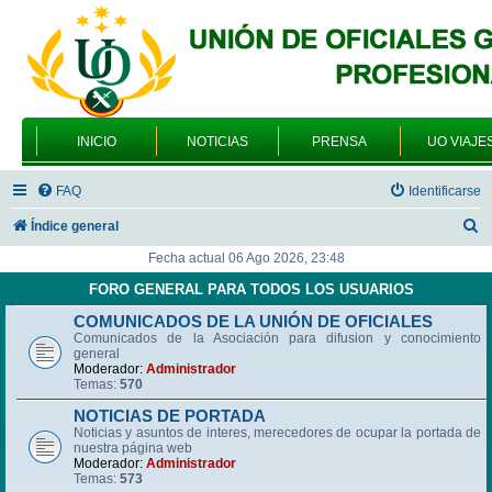
INICIO
NOTICIAS
PRENSA
UO VIAJE
FAQ
Identificarse
B
Índice general
u
Fecha actual 06 Ago 2026, 23:48
s
FORO GENERAL PARA TODOS LOS USUARIOS
c
COMUNICADOS DE LA UNIÓN DE OFICIALES
Comunicados de la Asociación para difusion y conocimiento
a
general
r
Moderador:
Administrador
Temas:
570
NOTICIAS DE PORTADA
Noticias y asuntos de interes, merecedores de ocupar la portada de
nuestra página web
Moderador:
Administrador
Temas:
573