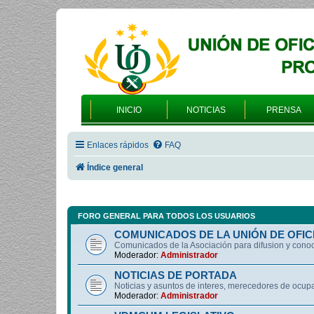
INICIO
NOTICIAS
PRENSA
Enlaces rápidos
FAQ
Índice general
FORO GENERAL PARA TODOS LOS USUARIOS
COMUNICADOS DE LA UNIÓN DE OFIC
Comunicados de la Asociación para difusion y cono
Moderador:
Administrador
NOTICIAS DE PORTADA
Noticias y asuntos de interes, merecedores de ocup
Moderador:
Administrador