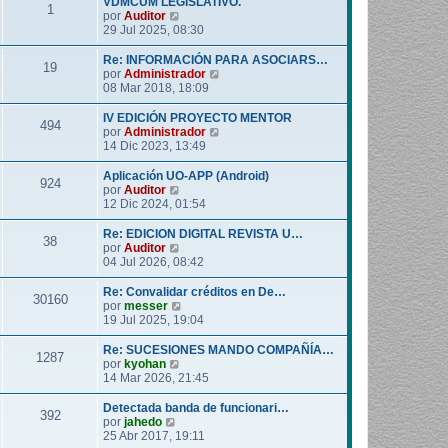
VDMCUM LEGISLATIVO.
1
o
l
V
por
Auditor
m
t
e
29 Jul 2025, 08:30
e
i
r
n
m
ú
Re: INFORMACIÓN PARA ASOCIARS…
19
s
o
l
V
por
Administrador
a
m
t
e
08 Mar 2018, 18:09
j
e
i
r
e
n
m
ú
IV EDICIÓN PROYECTO MENTOR
494
s
o
l
V
por
Administrador
a
m
t
e
14 Dic 2023, 13:49
j
e
i
r
e
n
m
ú
Aplicación UO-APP (Android)
924
s
o
l
V
por
Auditor
a
m
t
e
12 Dic 2024, 01:54
j
e
i
r
e
n
m
ú
Re: EDICION DIGITAL REVISTA U…
38
s
o
l
V
por
Auditor
a
m
t
e
04 Jul 2026, 08:42
j
e
i
r
e
n
m
ú
Re: Convalidar créditos en De…
30160
s
o
l
V
por
messer
a
m
t
e
19 Jul 2025, 19:04
j
e
i
r
e
n
m
ú
Re: SUCESIONES MANDO COMPAÑÍA…
1287
s
o
l
V
por
kyohan
a
m
t
e
14 Mar 2026, 21:45
j
e
i
r
e
n
m
ú
Detectada banda de funcionari…
392
s
o
l
V
por
jahedo
a
m
t
e
25 Abr 2017, 19:11
j
e
i