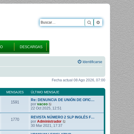
Buscar
Búsqueda avanza
RO
DESCARGAS
Identificarse
Fecha actual 08 Ago 2026, 07:00
MENSAJES
ÚLTIMO MENSAJE
Re: DENUNCIA DE UNIÓN DE OFIC…
1591
V
por
vaceo
e
22 Oct 2025, 12:51
r
ú
REVISTA NÚMERO 2 SLP INGLÉS F…
1770
l
V
por
Administrador
t
e
30 Mar 2021, 17:37
i
r
m
ú