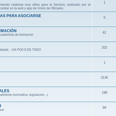
1
niendo materias muy útiles para el Servicio, realizado por el
ontrar en la web y app de Unión de Oficiales.
AS PARA ASOCIARSE
6
RMACIÓN
41
 Academias de formación
202
de debate... UN POCO DE TODO
1
S
3136
ALES
198
lmente (normativa, legislacion...)
R
99
avor