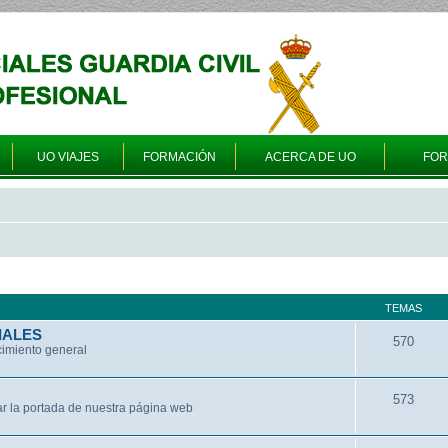
UO VIAJES
FORMACIÓN
ACERCA DE UO
FO
TEMAS
IALES
570
cimiento general
573
ar la portada de nuestra página web