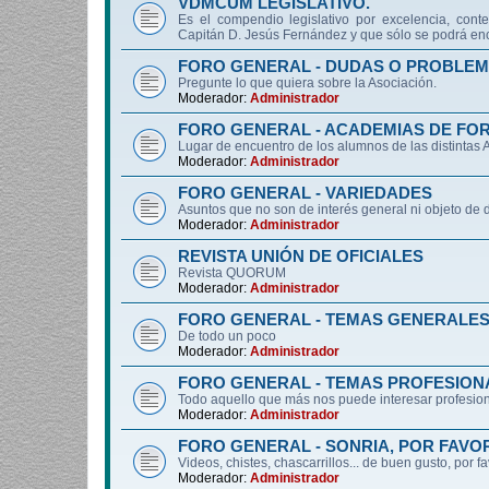
VDMCUM LEGISLATIVO.
Es el compendio legislativo por excelencia, conte
Capitán D. Jesús Fernández y que sólo se podrá enc
FORO GENERAL - DUDAS O PROBLEM
Pregunte lo que quiera sobre la Asociación.
Moderador:
Administrador
FORO GENERAL - ACADEMIAS DE FO
Lugar de encuentro de los alumnos de las distintas
Moderador:
Administrador
FORO GENERAL - VARIEDADES
Asuntos que no son de interés general ni objeto 
Moderador:
Administrador
REVISTA UNIÓN DE OFICIALES
Revista QUORUM
Moderador:
Administrador
FORO GENERAL - TEMAS GENERALE
De todo un poco
Moderador:
Administrador
FORO GENERAL - TEMAS PROFESION
Todo aquello que más nos puede interesar profesiona
Moderador:
Administrador
FORO GENERAL - SONRIA, POR FAVO
Videos, chistes, chascarrillos... de buen gusto, por f
Moderador:
Administrador