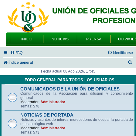
INICIO
NOTICIAS
PRENSA
UO VIAJE
FAQ
Identificarse
B
Índice general
u
Fecha actual 08 Ago 2026, 17:45
s
FORO GENERAL PARA TODOS LOS USUARIOS
c
COMUNICADOS DE LA UNIÓN DE OFICIALES
Comunicados de la Asociación para difusion y conocimiento
a
general
r
Moderador:
Administrador
Temas:
570
NOTICIAS DE PORTADA
Noticias y asuntos de interes, merecedores de ocupar la portada de
nuestra página web
Moderador:
Administrador
Temas:
573