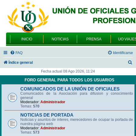
INICIO
NOTICIAS
PRENSA
UO VIAJE
FAQ
Identificarse
B
Índice general
u
Fecha actual 08 Ago 2026, 11:24
s
FORO GENERAL PARA TODOS LOS USUARIOS
c
COMUNICADOS DE LA UNIÓN DE OFICIALES
Comunicados de la Asociación para difusion y conocimiento
a
general
r
Moderador:
Administrador
Temas:
570
NOTICIAS DE PORTADA
Noticias y asuntos de interes, merecedores de ocupar la portada de
nuestra página web
Moderador:
Administrador
Temas:
573